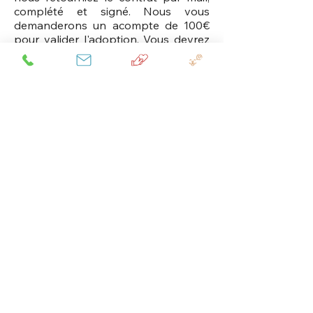
complété et signé. Nous vous
demanderons un acompte de 100€
pour valider l'adoption. Vous devrez
également nous fournir par mail une
copie recto-verso de votre pièce
d'identité ainsi qu'une attestation de
domicile datant de moins de trois
mois.
Le contrat d’adoption signé vous
engage. Aussi l’acompte ne sera pas
restitué dans le cas d’une annulation
de votre engagement dans les 4
jours précédents l’arrivée de l’animal.
En parallèle, nous organiserons
l'arrivée de votre compagnon. S'il est
encore en Guadeloupe au moment
de son adoption, vous devrez venir le
chercher le jour de son arrivée à Orly.
S'il est déjà en métropole, vous
conviendrez directement avec la
famille d'accueil (en fonctions de vos