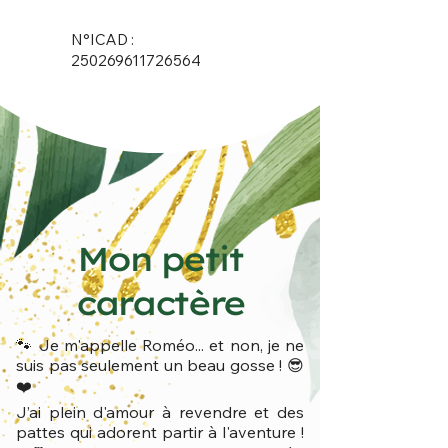
N°ICAD :
250269611726564
Mon petit
caractère
🐾 Je m'appelle Roméo... et non, je ne
suis pas seulement un beau gosse ! 😎
❤️
J’ai plein d'amour à revendre et des
pattes qui adorent partir à l'aventure !