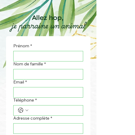
Allez hop,
je parraine un animal
Prénom
*
Nom de famille
*
Email
*
Téléphone
*
Adresse complète
*