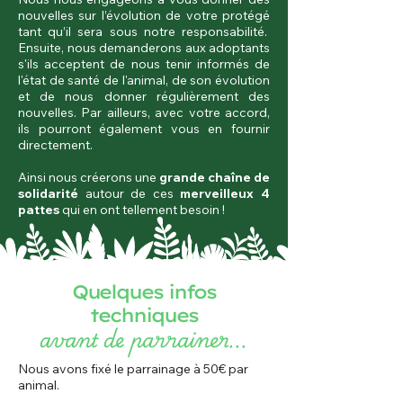
nouvelles sur l’évolution de votre protégé
tant qu’il sera sous notre responsabilité.
Ensuite, nous demanderons aux adoptants
s'ils acceptent de nous tenir informés de
l'état de santé de l'animal, de son évolution
et de nous donner régulièrement des
nouvelles. Par ailleurs, avec votre accord,
ils pourront également vous en fournir
directement.
Ainsi nous créerons une
grande chaîne de
solidarité
autour de ces
merveilleux 4
pattes
qui en ont tellement besoin !
Quelques infos
techniques
avant de parrainer...
Nous avons fixé le parrainage à 50€ par
animal.