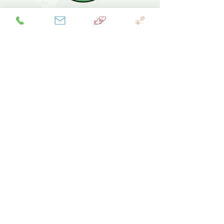
06 83 78 17 06 pour la France
métropolitaine
+590 690 98 83 78 - Guadeloupe
pour les sauvetages (message
Whatsapp uniquement)
Lundi au Samedi 14h - 19h
zang.infos@gmail.com
Plan du site
Nous mettons tout notre coeur pour
apporter notre aide aux animaux qui en ont
besoin. Nous souhaitons aussi agir en amont