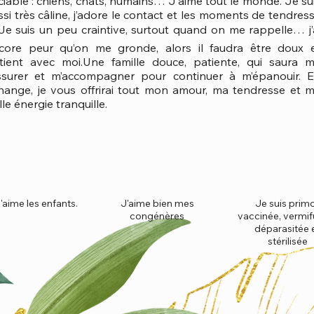
ciable : chiens, chats, humains… J'aime tout le monde. Je su
ssi très câline, j’adore le contact et les moments de tendres
Je suis un peu craintive, surtout quand on me rappelle… j’
core peur qu’on me gronde, alors il faudra être doux 
tient avec moi.Une famille douce, patiente, qui saura 
ssurer et m’accompagner pour continuer à m’épanouir. 
hange, je vous offrirai tout mon amour, ma tendresse et 
le énergie tranquille.
'aime les enfants.
J'aime bien mes
Je suis prim
congénères
vaccinée, vermif
déparasitée 
stérilisée