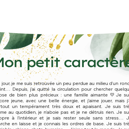
on petit caractèr
 jour, je me suis retrouvée un peu perdue au milieu d’un ron
int… Depuis, j’ai quitté la circulation pour chercher quelq
ose de bien plus précieux : une famille aimante 💛Je su
core jeune, avec une belle énergie, et j’aime jouer, mais j’
rtout un tempérament très doux et apaisant. Je suis tr
lme au quotidien, je n’aboie pas et je ne détruis rien. Je su
opre à l’intérieur et je sais rester seule sans stress… 
rche en laisse et je connais les ordres de base. Je suis tr