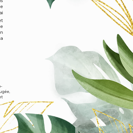
is
se
ai
et
me
En
ma
o-
ugée,
et