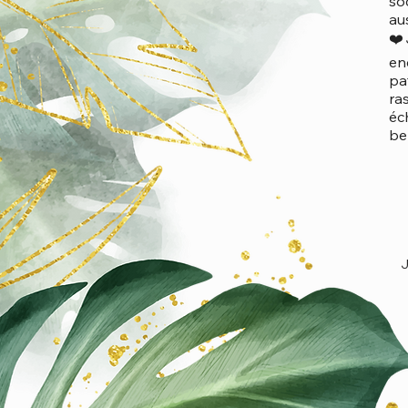
so
au
❤️
en
pa
ra
éc
bel
J