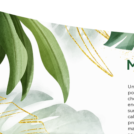
M
Un
po
ch
en
su
ca
pr
ma