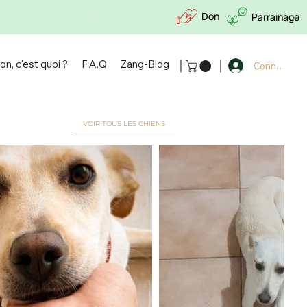
Don
Parrainage
｜
｜
on, c'est quoi ?
F.A.Q
Zang-Blog
Connexion
VOIR TOUS LES CHIENS