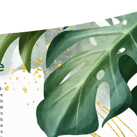
e
d-
ue
is
ai
ès
is
Je
ès